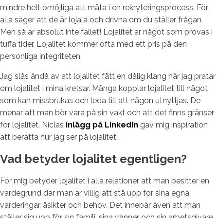
mindre helt omöjliga att mäta i en rekryteringsprocess. För
alla säger att de är lojala och drivna om du ställer frågan.
Men så är absolut inte fallet! Lojalitet är något som prövas i
tuffa tider. Lojalitet kommer ofta med ett pris på den
personliga integriteten.
Jag slås ändå av att lojalitet fått en dålig klang när jag pratar
om lojalitet i mina kretsar. Många kopplar lojalitet till något
som kan missbrukas och leda till att någon utnyttjas. De
menar att man bör vara på sin vakt och att det finns gränser
för lojalitet. Niclas
inlägg på LinkedIn
gav mig inspiration
att berätta hur jag ser på lojalitet.
Vad betyder lojalitet egentligen?
För mig betyder lojalitet i alla relationer att man besitter en
värdegrund där man är villig att stå upp för sina egna
värderingar, åsikter och behov. Det innebär även att man
ställer sig upp för sin familj, sina vänner och sin arbetsgivare