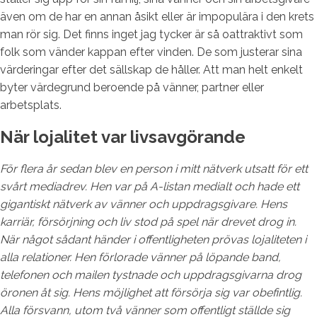
även om de har en annan åsikt eller är impopulära i den krets
man rör sig. Det finns inget jag tycker är så oattraktivt som
folk som vänder kappan efter vinden. De som justerar sina
värderingar efter det sällskap de håller. Att man helt enkelt
byter värdegrund beroende på vänner, partner eller
arbetsplats.
När lojalitet var livsavgörande
För flera år sedan blev en person i mitt nätverk utsatt för ett
svårt mediadrev. Hen var på A-listan medialt och hade ett
gigantiskt nätverk av vänner och uppdragsgivare. Hens
karriär, försörjning och liv stod på spel när drevet drog in.
När något sådant händer i offentligheten prövas lojaliteten i
alla relationer. Hen förlorade vänner på löpande band,
telefonen och mailen tystnade och uppdragsgivarna drog
öronen åt sig. Hens möjlighet att försörja sig var obefintlig.
Alla försvann, utom två vänner som offentligt ställde sig