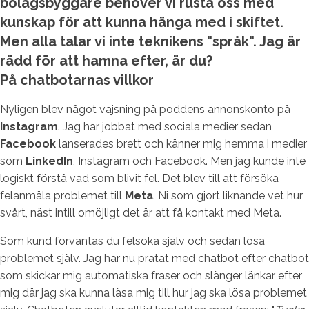
bolagsbyggare behöver vi rusta oss med
kunskap för att kunna hänga med i skiftet.
Men alla talar vi inte teknikens "språk". Jag är
rädd för att hamna efter, är du?
På chatbotarnas villkor
Nyligen blev något vajsning på poddens annonskonto på
Instagram
. Jag har jobbat med sociala medier sedan
Facebook
lanserades brett och känner mig hemma i medier
som
LinkedIn
, Instagram och Facebook. Men jag kunde inte
logiskt förstå vad som blivit fel. Det blev till att försöka
felanmäla problemet till
Meta
. Ni som gjort liknande vet hur
svårt, näst intill omöjligt det är att få kontakt med Meta.
Som kund förväntas du felsöka själv och sedan lösa
problemet själv. Jag har nu pratat med chatbot efter chatbot
som skickar mig automatiska fraser och slänger länkar efter
mig där jag ska kunna läsa mig till hur jag ska lösa problemet