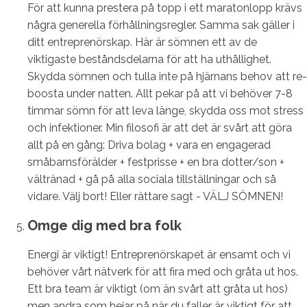
För att kunna prestera på topp i ett maratonlopp krävs
några generella förhållningsregler. Samma sak gäller i
ditt entreprenörskap. Här är sömnen ett av de
viktigaste beståndsdelarna för att ha uthållighet.
Skydda sömnen och tulla inte på hjärnans behov att re-
boosta under natten. Allt pekar på att vi behöver 7-8
timmar sömn för att leva länge, skydda oss mot stress
och infektioner. Min filosofi är att det är svårt att göra
allt på en gång: Driva bolag + vara en engagerad
småbarnsförälder + festprisse + en bra dotter/son +
vältränad + gå på alla sociala tillställningar och så
vidare. Välj bort! Eller rättare sagt - VÄLJ SÖMNEN!
Omge dig med bra folk
Energi är viktigt! Entreprenörskapet är ensamt och vi
behöver vårt nätverk för att fira med och gråta ut hos.
Ett bra team är viktigt (om än svårt att gråta ut hos)
men andra som hejar på när du faller är viktigt för att