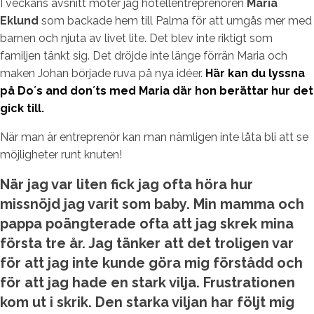
I veckans avsnitt möter jag hotellentreprenören
Maria
Eklund
som backade hem till Palma för att umgås mer med
barnen och njuta av livet lite. Det blev inte riktigt som
familjen tänkt sig. Det dröjde inte länge förrän Maria och
maken Johan började ruva på nya idéer.
Här kan du lyssna
på Do´s and don´ts med Maria där hon berättar hur det
gick till.
När man är entreprenör kan man nämligen inte låta bli att se
möjligheter runt knuten!
När jag var liten fick jag ofta höra hur
missnöjd jag varit som baby. Min mamma och
pappa poängterade ofta att jag skrek mina
första tre år. Jag tänker att det troligen var
för att jag inte kunde göra mig förstådd och
för att jag hade en stark vilja. Frustrationen
kom ut i skrik. Den starka viljan har följt mig