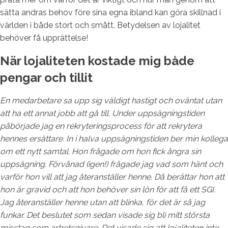
sätta andras behov före sina egna ibland kan göra skillnad i
världen i både stort och smått. Betydelsen av lojalitet
behöver få upprättelse!
När lojaliteten kostade mig både
pengar och tillit
En medarbetare sa upp sig väldigt hastigt och oväntat utan
att ha ett annat jobb att gå till. Under uppsägningstiden
påbörjade jag en rekryteringsprocess för att rekrytera
hennes ersättare. In i halva uppsägningstiden ber min kollega
om ett nytt samtal. Hon frågade om hon fick ångra sin
uppsägning. Förvånad (igen!) frågade jag vad som hänt och
varför hon vill att jag återanställer henne. Då berättar hon att
hon är gravid och att hon behöver sin lön för att få ett SGI.
Jag återanställer henne utan att blinka, för det är så jag
funkar. Det beslutet som sedan visade sig bli mitt största
misstag som arbetsgivare. Det visade sig att lojaliteten inte