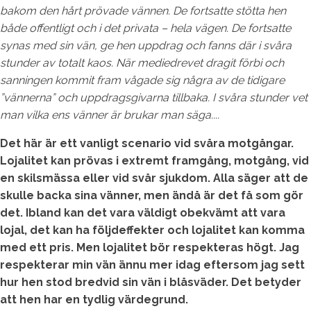
bakom den hårt prövade vännen. De fortsatte stötta hen
både offentligt och i det privata – hela vägen. De fortsatte
synas med sin vän, ge hen uppdrag och fanns där i svåra
stunder av totalt kaos. När mediedrevet dragit förbi och
sanningen kommit fram vågade sig några av de tidigare
”vännerna” och uppdragsgivarna tillbaka. I svåra stunder vet
man vilka ens vänner är brukar man säga....
Det här är ett vanligt scenario vid svåra motgångar.
Lojalitet kan prövas i extremt framgång, motgång, vid
en skilsmässa eller vid svår sjukdom. Alla säger att de
skulle backa sina vänner, men ändå är det få som gör
det. Ibland kan det vara väldigt obekvämt att vara
lojal, det kan ha följdeffekter och lojalitet kan komma
med ett pris. Men lojalitet bör respekteras högt. Jag
respekterar min vän ännu mer idag eftersom jag sett
hur hen stod bredvid sin vän i blåsväder. Det betyder
att hen har en tydlig värdegrund.