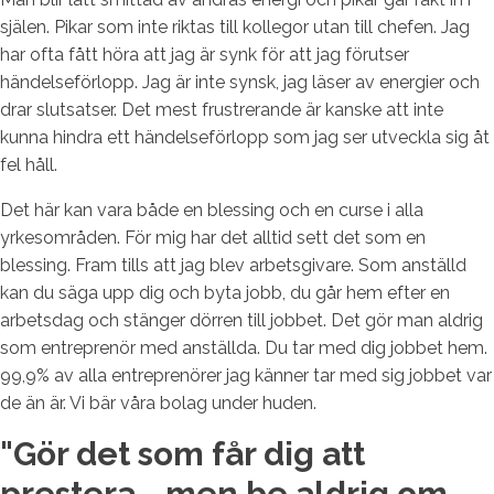
själen. Pikar som inte riktas till kollegor utan till chefen. Jag
har ofta fått höra att jag är synk för att jag förutser
händelseförlopp. Jag är inte synsk, jag läser av energier och
drar slutsatser. Det mest frustrerande är kanske att inte
kunna hindra ett händelseförlopp som jag ser utveckla sig åt
fel håll.
Det här kan vara både en blessing och en curse i alla
yrkesområden. För mig har det alltid sett det som en
blessing. Fram tills att jag blev arbetsgivare. Som anställd
kan du säga upp dig och byta jobb, du går hem efter en
arbetsdag och stänger dörren till jobbet. Det gör man aldrig
som entreprenör med anställda. Du tar med dig jobbet hem.
99,9% av alla entreprenörer jag känner tar med sig jobbet var
de än är. Vi bär våra bolag under huden.
"Gör det som får dig att
prestera - men be aldrig om