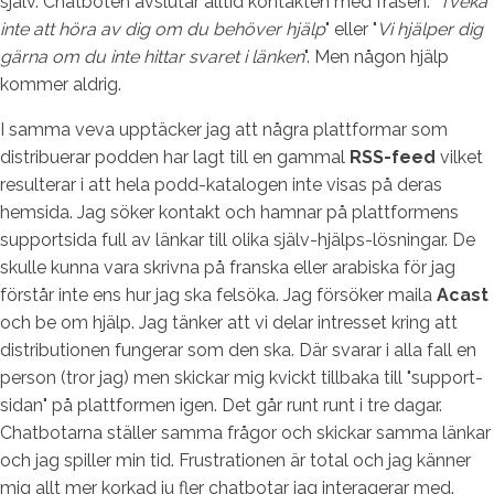
själv. Chatboten avslutar alltid kontakten med frasen: "
Tveka
inte att höra av dig om du behöver hjälp
" eller "
Vi hjälper dig
gärna om du inte hittar svaret i länken
". Men någon hjälp
kommer aldrig.
I samma veva upptäcker jag att några plattformar som
distribuerar podden har lagt till en gammal
RSS-feed
vilket
resulterar i att hela podd-katalogen inte visas på deras
hemsida. Jag söker kontakt och hamnar på plattformens
supportsida full av länkar till olika själv-hjälps-lösningar. De
skulle kunna vara skrivna på franska eller arabiska för jag
förstår inte ens hur jag ska felsöka. Jag försöker maila
Acast
och be om hjälp. Jag tänker att vi delar intresset kring att
distributionen fungerar som den ska. Där svarar i alla fall en
person (tror jag) men skickar mig kvickt tillbaka till "support-
sidan" på plattformen igen. Det går runt runt i tre dagar.
Chatbotarna ställer samma frågor och skickar samma länkar
och jag spiller min tid. Frustrationen är total och jag känner
mig allt mer korkad ju fler chatbotar jag interagerar med.