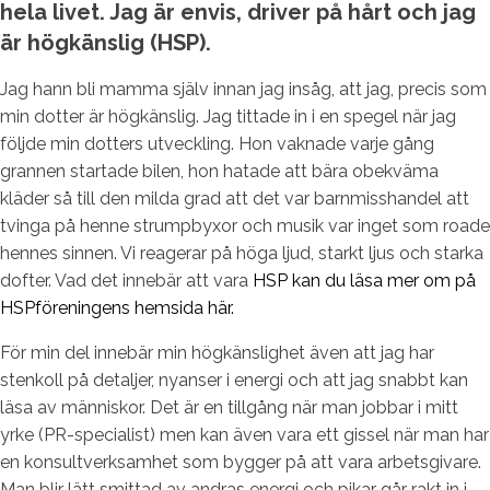
hela livet. Jag är envis, driver på hårt och jag
är högkänslig (HSP).
Jag hann bli mamma själv innan jag insåg, att jag, precis som
min dotter är högkänslig. Jag tittade in i en spegel när jag
följde min dotters utveckling. Hon vaknade varje gång
grannen startade bilen, hon hatade att bära obekväma
kläder så till den milda grad att det var barnmisshandel att
tvinga på henne strumpbyxor och musik var inget som roade
hennes sinnen. Vi reagerar på höga ljud, starkt ljus och starka
dofter. Vad det innebär att vara
HSP kan du läsa mer om på
HSPföreningens hemsida här.
För min del innebär min högkänslighet även att jag har
stenkoll på detaljer, nyanser i energi och att jag snabbt kan
läsa av människor. Det är en tillgång när man jobbar i mitt
yrke (PR-specialist) men kan även vara ett gissel när man har
en konsultverksamhet som bygger på att vara arbetsgivare.
Man blir lätt smittad av andras energi och pikar går rakt in i