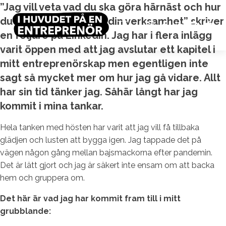
”Jag vill veta vad du ska göra härnäst och hur
du planerar stöpa om din verksamhet” skriver
en följare på LinkedIn. Jag har i flera inlägg
varit öppen med att jag avslutar ett kapitel i
mitt entreprenörskap men egentligen inte
sagt så mycket mer om hur jag gå vidare. Allt
har sin tid tänker jag. Såhär långt har jag
kommit i mina tankar.
Hela tanken med hösten har varit att jag vill få tillbaka
glädjen och lusten att bygga igen. Jag tappade det på
vägen någon gång mellan bajsmackorna efter pandemin.
Det är lätt gjort och jag är säkert inte ensam om att backa
hem och gruppera om.
Det här är vad jag har kommit fram till i mitt
grubblande: