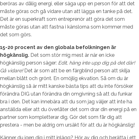
beröras av dålig energi, eller säga upp en person för att det
måste göras och gå vidare utan att lägga en tanke på det.
Det är en superkraft som entreprenör att göra det som
måste göras utan att fastna i känslorna som kommer med
det som görs.
15-20 procent av den globala befolkningen är
högkänslig.
Det som stör mig mest är när en icke
högkänslig person säger:
Edit, häng inte upp dig på det där!
Gå vidare!
Det är som att be en färgblind person att skilja
mellan blått och grönt. En omöjlig ekvation. Så om du är
högkänslig så är mitt kanske bästa tips att du inte försöker
förändra DIG utan förändra din omgivning så att du funkar
bra i den. Det kan innebära att du som jag väljer att inte ha
anställda eller att du överlåter det som drar din energi på en
partner som kompletterar dig. Gör det som får dig att
prestera - men be aldrig om ursäkt för att du är högkänslig!
Känner du igen dig i mitt inlägg? Hör av dig och berätta i ett