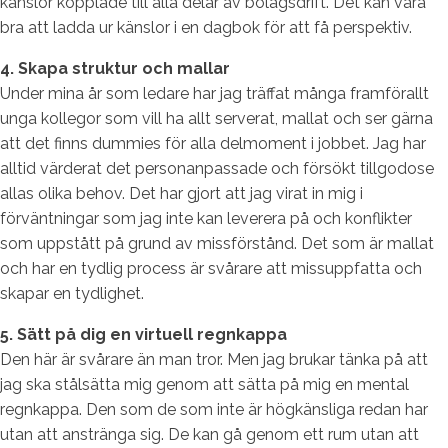
känslor kopplade till alla delar av bolagsdrift. Det kan vara
bra att ladda ur känslor i en dagbok för att få perspektiv.
4. Skapa struktur och mallar
Under mina år som ledare har jag träffat många framförallt
unga kollegor som vill ha allt serverat, mallat och ser gärna
att det finns dummies för alla delmoment i jobbet. Jag har
alltid värderat det personanpassade och försökt tillgodose
allas olika behov. Det har gjort att jag virat in mig i
förväntningar som jag inte kan leverera på och konflikter
som uppstått på grund av missförstånd. Det som är mallat
och har en tydlig process är svårare att missuppfatta och
skapar en tydlighet.
5. Sätt på dig en virtuell regnkappa
Den här är svårare än man tror. Men jag brukar tänka på att
jag ska stålsätta mig genom att sätta på mig en mental
regnkappa. Den som de som inte är högkänsliga redan har
utan att anstränga sig. De kan gå genom ett rum utan att