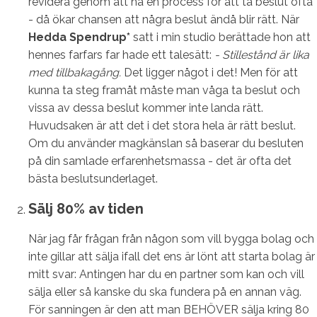
revidera genom att ha en process för att ta beslut ofta
- då ökar chansen att några beslut ändå blir rätt. När
Hedda Spendrup*
satt i min studio berättade hon att
hennes farfars far hade ett talesätt:
- Stillestånd är lika
med tillbakagång.
Det ligger något i det! Men för att
kunna ta steg framåt måste man våga ta beslut och
vissa av dessa beslut kommer inte landa rätt.
Huvudsaken är att det i det stora hela är rätt beslut.
Om du använder magkänslan så baserar du besluten
på din samlade erfarenhetsmassa - det är ofta det
bästa beslutsunderlaget.
Sälj 80% av tiden
När jag får frågan från någon som vill bygga bolag och
inte gillar att sälja ifall det ens är lönt att starta bolag är
mitt svar: Antingen har du en partner som kan och vill
sälja eller så kanske du ska fundera på en annan väg.
För sanningen är den att man BEHÖVER sälja kring 80