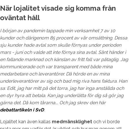
När lojalitet visade sig komma från
oväntat håll
I början av pandemin tappade min verksamhet 7 av 10
kunder och därigenom 85 procent av vår omsättning. Dessa
sju kunder hade avtal som skulle förnyas under perioden
mars - juni och valde att inte förnya sina avtal. Sånt händer i
en fallande marknad och känslan av fritt fall var påtaglig. Jag
kommunicerade och var transparent med både mina
medarbetare och leverantörer. Då hörde en av mina
underleverantörer av sig och bad mig riva hans faktura. Han
sa: Edit, jag har mitt på det torra, jag har inga anställda och
en dyr hyra att betala. Kan jag underlätta för dig så gör jag
gärna det. Då kom tårarna…. Och jag skrev den här
debattartikeln i SvD
.
Lojalitet kan även kallas
medmänsklighet
och vi borde
prata mer om varför det är viktigt och hur man genom att