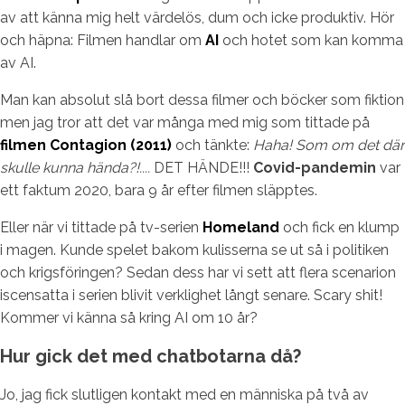
av att känna mig helt värdelös, dum och icke produktiv. Hör
och häpna: Filmen handlar om
AI
och hotet som kan komma
av AI.
Man kan absolut slå bort dessa filmer och böcker som fiktion
men jag tror att det var många med mig som tittade på
filmen Contagion (2011)
och tänkte:
Haha! Som om det där
skulle kunna hända?!....
DET HÄNDE!!!
Covid-pandemin
var
ett faktum 2020, bara 9 år efter filmen släpptes.
Eller när vi tittade på tv-serien
Homeland
och fick en klump
i magen. Kunde spelet bakom kulisserna se ut så i politiken
och krigsföringen? Sedan dess har vi sett att flera scenarion
iscensatta i serien blivit verklighet långt senare. Scary shit!
Kommer vi känna så kring AI om 10 år?
Hur gick det med chatbotarna då?
Jo, jag fick slutligen kontakt med en människa på två av