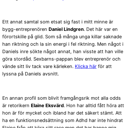
Ett annat samtal som etsat sig fast i mitt minne är
bygg-entreprenören
Daniel Lindgren
. Det här var en
förortskille på glid. Som så många unga killar saknade
han riktning och la sin energi i fel riktning. Men något i
Daniels inre sökte något annat, han visste att han ville
göra stordåd. Sexbarns-pappan blev entreprenör och
vände sitt liv tack vare kärleken.
Klicka här
för att
lyssna på Daniels avsnitt.
En annan profil som blivit framgångsrik mot alla odds
är retorikern
Elaine Eksvärd
. Hon har alltid fått höra att
hon är för mycket och ibland har det säkert stämt. Att
ha en funktionsnedsättning som Adhd har inte hindrat
Elaine från att köra sitt race men det har banne mig