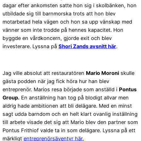
dagar efter ankomsten satte hon sig i skolbänken, hon
utbildade sig till barnmorska trots att hon blev
motarbetad hela vägen och hon sa upp vänskap med
vänner som inte trodde på hennes kapacitet. Hon
byggde en vårdkoncern, gjorde exit och blev
investerare. Lyssna på
Shori Zands avsnitt här
.
Jag ville absolut att restauratören
Mario Moroni
skulle
gästa podden när jag fick höra hur han blev
entreprenör. Marios resa började som anställd i
Pontus
Group.
En anställning han tog på blodigt allvar men
aldrig hade ambitionen att bli delägare. Med en minst
sagt udda barndom och en helt klart ovanlig inställning
till arbete visade det sig att Mario blev den partner som
Pontus Frithiof valde ta in som delägare. Lyssna på ett
märkligt
entreprenörsäventyr här.