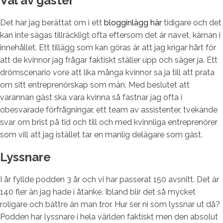
Val av gäster
Det har jag berättat om i ett
blogginlägg här
tidigare och det
kan inte sägas tillräckligt ofta eftersom det är navet, kärnan i
innehållet. Ett tillägg som kan göras är att jag krigar hårt för
att de kvinnor jag frågar faktiskt ställer upp och säger ja. Ett
drömscenario vore att lika många kvinnor sa ja till att prata
om sitt entreprenörskap som män. Med beslutet att
varannan gäst ska vara kvinna så fastnar jag ofta i
obesvarade förfrågningar, ett team av assistenter, tvekande
svar om brist på tid och till och med kvinnliga entreprenörer
som vill att jag istället tar en manlig delägare som gäst.
Lyssnare
I år fyllde podden 3 år och vi har passerat 150 avsnitt. Det är
140 fler än jag hade i åtanke. Ibland blir det så mycket
roligare och bättre än man tror. Hur ser ni som lyssnar ut då?
Podden har lyssnare i hela världen faktiskt men den absolut