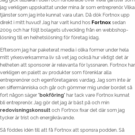
jag verkligen uppskattat under mina år som entreprenör. Vilka
tjänster som jag inte kunnat vara utan. Då dök Fortnox upp
direkt i mitt huvud! Jag har varit kund hos
Fortnox
sedan
2009 och har följt bolagets utveckling från en webbshop-
lösning till en helhetslösning för företag idag.
Eftersom jag har paketerat media i olika former under hela
mitt yrkesverksamma liv så vet jag också hur viktigt det är
helheten att sponsorer är relevanta för lyssnaren. Fortnox har
verkligen en palett av produkter som förenklar alla
entreprenörer och egenföretagares vardag. Jag som inte är
en siffermänniska och går och gömmer mig under bordet så
fort någon säger "
bokföring
" har tack vare Fortnox kunnat
bli entreprenör. Jag gör det jag är bäst på och min
redovisningskonsult
och Fortnox fixar det där som jag
tycker är trist och energikrävande.
Så föddes idén till att få Fortnox att sponsra podden. Så