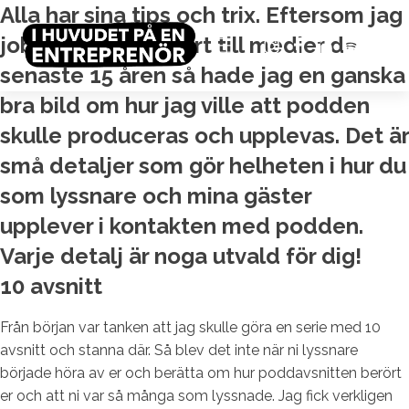
Alla har sina tips och trix. Eftersom jag
jobbat som motpart till medier de
senaste 15 åren så hade jag en ganska
bra bild om hur jag ville att podden
skulle produceras och upplevas. Det är
små detaljer som gör helheten i hur du
som lyssnare och mina gäster
upplever i kontakten med podden.
Varje detalj är noga utvald för dig!
10 avsnitt
Från början var tanken att jag skulle göra en serie med 10
avsnitt och stanna där. Så blev det inte när ni lyssnare
började höra av er och berätta om hur poddavsnitten berört
er och att ni var så många som lyssnade. Jag fick verkligen