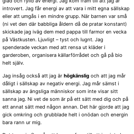
glad och fylld av energi. Jag kom fram till att jag är
introvert. Jag får energi av att vara i mitt egna sällskap
eller att umgås i en mindre grupp. När barnen var små
(ni vet den där babbliga åldern då de pratar konstant)
skickade jag iväg dem med pappa till farmor en vecka
på Västkusten. Ljuvligt – tyst och lugnt. Jag
spenderade veckan med att rensa ut kläder i
garderoben, organisera källarförrådet och gå på bio
helt själv.
Jag insåg också att jag är
högkänslig
och att jag mår
dåligt i sällskap av negativ energi. Jag mår sämst i
sällskap av ängsliga människor som inte visar sitt
sanna jag. Ni vet de som är på ett sätt med dig och på
ett annat sätt med någon annan. Det här gjorde att jag
gick omkring och grubblade helt i onödan och energin
bara rann ur mig.