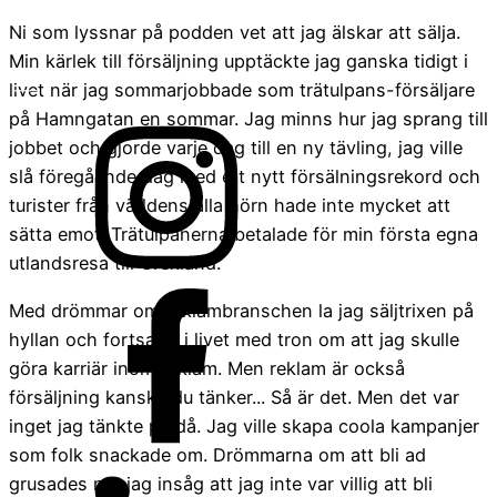
Ni som lyssnar på podden vet att jag älskar att sälja.
Min kärlek till försäljning upptäckte jag ganska tidigt i
livet när jag sommarjobbade som trätulpans-försäljare
på Hamngatan en sommar. Jag minns hur jag sprang till
jobbet och gjorde varje dag till en ny tävling, jag ville
slå föregående dag med ett nytt försälningsrekord och
turister från världens alla hörn hade inte mycket att
sätta emot. Trätulpanerna betalade för min första egna
utlandsresa till Grekland.
Med drömmar om reklambranschen la jag säljtrixen på
hyllan och fortsatte i livet med tron om att jag skulle
göra karriär inom reklam. Men reklam är också
försäljning kanske du tänker... Så är det. Men det var
inget jag tänkte på då. Jag ville skapa coola kampanjer
som folk snackade om. Drömmarna om att bli ad
grusades när jag insåg att jag inte var villig att bli