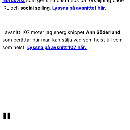
Nordkvist
som ger sina bästa tips på försäljning både
IRL och
social selling
.
Lyssna på avsnittet här.
I avsnitt 107 möter jag energiknippet
Ann Söderlund
som berättar hur man kan sälja vad som helst till vem
som helst!
Lyssna på avsnitt 107 här.
"