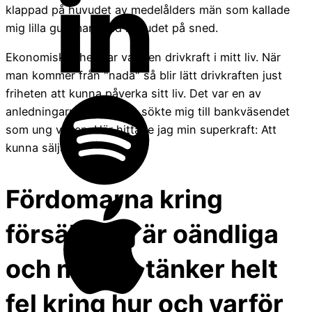
klappad på huvudet av medelålders män som kallade
mig lilla gumman med huvudet på sned.
Ekonomisk frihet har varit en drivkraft i mitt liv. När
man kommer från "nada" så blir lätt drivkraften just
friheten att kunna påverka sitt liv. Det var en av
anledningarna varför jag sökte mig till bankväsendet
som ung vuxen. Här hittade jag min superkraft: Att
kunna sälja!
Fördomarna kring
försäljning är oändliga
och många tänker helt
fel kring hur och varför