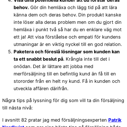
Visa dina potentiella kunder att du förstår deras
behov.
Gör din hemläxa och lägg tid på att lära
känna dem och deras behov. Din produkt kanske
inte löser alla deras problem men om du gjort din
hemläxa i punkt två så har du en enklare väg mot
ett ja! Att visa förståelse och empati för kundens
utmaningar är en viktig nyckel till en god relation.
Paketera och föreslå lösningar som kunden kan
ta ett snabbt beslut på
. Krångla inte till det i
onödan. Det är lättare att jobba med
merförsäljning till en befintlig kund än få till en
stororder från en helt ny kund. Få in kunden och
utveckla affären därifrån.
Några tips på lyssning för dig som vill ta din försäljning
till nästa nivå:
I avsnitt 82 pratar jag med försäljningsexperten
Patrik