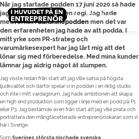
När jag startade podden 17 juni 2020 så hade
jag aldrig poddat i egen regi. Jag hade
medverkat i
Sunshinepodden
men det var
den erfarenheten jag hade av att podda. I
mitt yrke som
PR-strateg
och
varumärkesexpert
har jag lärt mig att det
lönar sig med förberedelse. Med mina kunder
lämnar jag aldrig något åt slumpen.
Jag visste redan från start att jag ville satsa på högsta
ljudkvalitet och därför spelar vi in podden i en riktig studio
och inte i mitt vardagsrum. Jag hade ambitionen att skapa
en high end produktion som ligger i linje med en podd på P1
eller P3. Jag bestämde även från start att jag ville prata och
porträttera den mångfacetterade entreprenörsskaran som vi
har i Sverige.
Som
Sveriges största nischade svenska