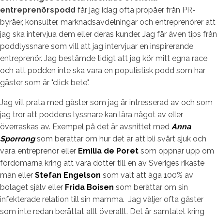
entreprenörspodd
får jag idag ofta propåer från PR-
byråer, konsulter, marknadsavdelningar och entreprenörer att
jag ska intervjua dem eller deras kunder. Jag får även tips från
poddlyssnare som vill att jag intervjuar en inspirerande
entreprenör. Jag bestämde tidigt att jag kör mitt egna race
och att podden inte ska vara en populistisk podd som har
gäster som är "click bete".
Jag vill prata med gäster som jag är intresserad av och som
jag tror att poddens lyssnare kan lära något av eller
överraskas av. Exempel på det är avsnittet med
Anna
Sporrong
som berättar om hur det är att bli svårt sjuk och
vara entreprenör eller
Emilia de Poret
som öppnar upp om
fördomarna kring att vara dotter till en av Sveriges rikaste
män eller
Stefan Engelson
som valt att äga 100% av
bolaget själv eller
Frida Boisen
som berättar om sin
infekterade relation till sin mamma. Jag väljer ofta gäster
som inte redan berättat allt överallt. Det är samtalet kring