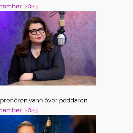
cember, 2023
eprenören vann över poddaren
cember, 2023