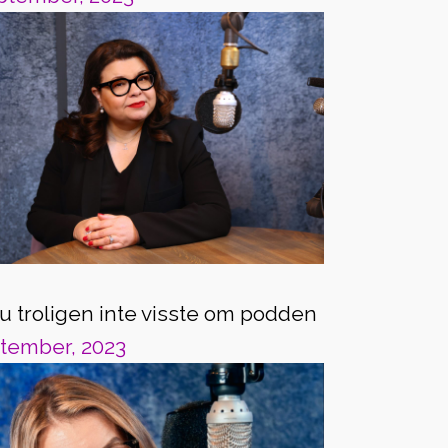
u troligen inte visste om podden
tember, 2023