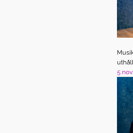
Musi
uthål
5 no