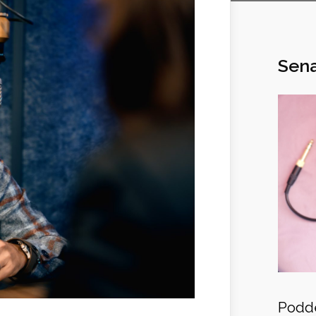
Sena
Podde