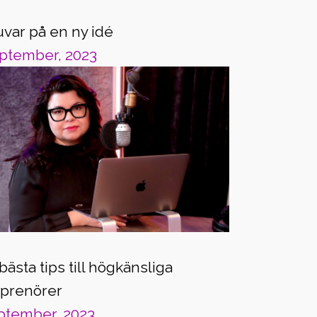
uvar på en ny idé
ptember, 2023
bästa tips till högkänsliga
eprenörer
ptember, 2023