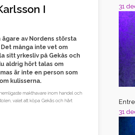
31 de
arlsson I
 ägare av Nordens största
. Det många inte vet om
a sitt yrkesliv på Gekås och
du aldrig hört talas om
omas är inte en person som
akom kulisserna.
ke hemligaste makthavare inom handel och
Entr
-stolen, valet att köpa Gekås och hårt
31 de