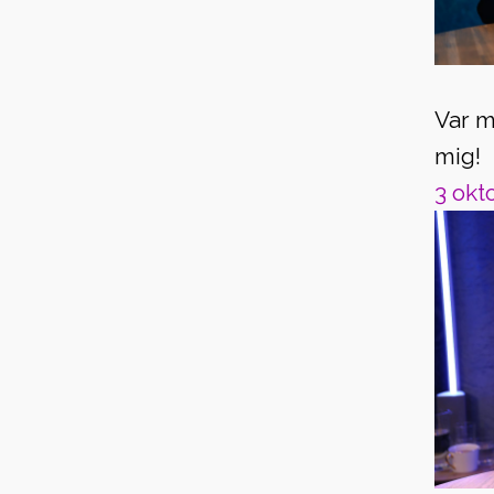
Var 
mig!
3 okt