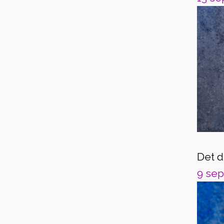
Det d
9 sep