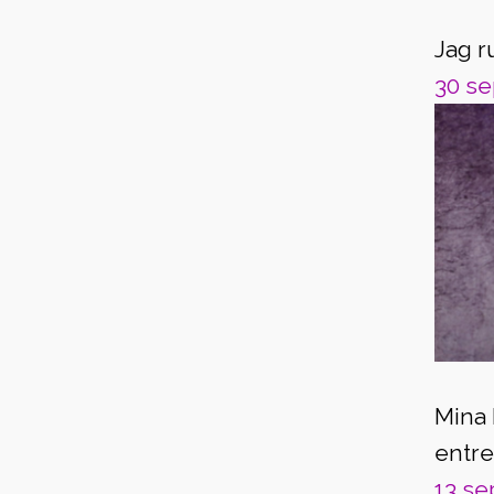
Jag r
30 se
Mina 
entr
13 se