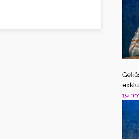
Gekås
exklu
19 no