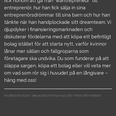
fick honom att gå från ”wantrepreneur” till
entreprenör, hur han fick sälja in sina
entreprenörsdrömmar till sina barn och hur han
tänkte när han handplockade sitt dreamteam. Vi
djupdyker i finansieringsmarknaden och
diskuterar fördelarna med att köpa ett befintligt
bolag istället för att starta nytt, varför kvinnor
lånar mer sällan och fallgroparna som
företagare ska undvika. Du som funderar på att
släppa sargen, köpa ett bolag eller vill veta mer
om vad som rör sig i huvudet på en långivare –
häng med oss!
Hosted on Acast. See
acast.com/privacy
for more information.