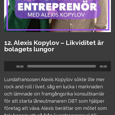
12. Alexis Kopylov – Likviditet är
bolagets lungor
Ljudspelare
00:00
00:00
Lundafransosen Alexis Kopylov sökte lite mer
rock and roll i livet, såg en lucka i marknaden
och lämnade sin framgångsrika konsultkarriär
för att starta låneutmanaren DBT som hjälper
företag att växa. Alexis berättar om mötet som