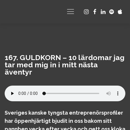
167. GULDKORN – 10 lärdomar jag
tar med mig in i mitt nästa
äventyr
Sveriges kanske tyngsta entreprenörsprofiler
har öppenhjärtigt bjudit in oss bakom sitt
pannben vecka efter vecka och gett oss kloka