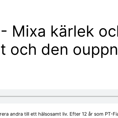
SENASTE AVSNITTET
NYHETER
 - Mixa kärlek o
t och den ouppn
ra andra till ett hälsosamt liv. Efter 12 år som PT-Fi