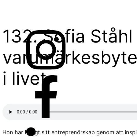
HEM
OM PODDEN
132. Sofia Ståhl
varumärkesbyte
i livet
Hon har byggt sitt entreprenörskap genom att inspire