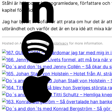
Ståhl är hälsocoach, programledare, författare och f
kapitel för båda.
Jag har bjudit in Sofia för att prata om hur det är 
utbrändhet och varför det är en bra idé att mixa kä
Hosted on Acast. See
acast.com/privacy
for more information.