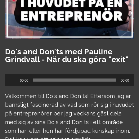
Do´s and Don´ts med Pauline
Grindvall - När du ska göra "exit"
Ljudspelare
00:00
00:00
Välkommen till Do´s and Don´ts! Eftersom jag är
barnsligt fascinerad av vad som rör sig i huvudet
på entreprenörer ber jag veckans gäst dela
med sig av sina Do´s and Don´ts i ett område
som han eller hon har fördjupad kunskap inom.