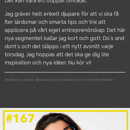
Det kan vara ett otippat område…
Jag gräver helt enkelt djupare för att vi ska få
fler lärdomar och smarta tips och trix att
applicera på vårt eget entreprenörskap. Det här
nya segmentet kallar jag kort och gott: Do´s and
dont´s och det släpps i ett nytt avsnitt varje
torsdag. Jag hoppas att det ska ge dig lite
inspiration och nya idéer. Nu kör vi!
Hosted on Acast. See
acast.com/privacy
for more information.