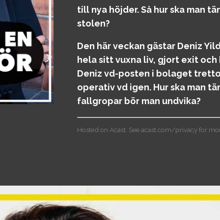
till nya höjder. Så hur ska man 
stolen?
Den här veckan gästar Deniz Yil
hela sitt vuxna liv, gjort exit oc
Deniz vd-posten i bolaget tretto
operativ vd igen. Hur ska man tän
fallgropar bör man undvika?
Hosted on Acast. See
acast.com/privacy
for mor