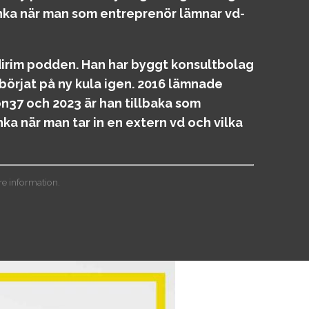
volymen.
tänka när man som entreprenör lämnar vd-
dirim podden. Han har byggt konsultbolag
h börjat på ny kula igen. 2016 lämnade
n37 och 2023 är han tillbaka som
ka när man tar in en extern vd och vilka
e information.