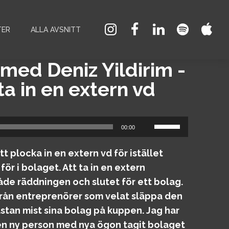
TER
ALLA AVSNITT
med Deniz Yildirim -
a in en extern vd
Använd
00:00
upp/ner-
piltangenterna
 plocka in en extern vd för istället
för
för i bolaget. Att ta in en extern
att
åde räddningen och slutet för ett bolag.
höja
från entreprenörer som velat släppa den
eller
stan mist sina bolag på kuppen. Jag har
sänka
 en ny person med nya ögon tagit bolaget