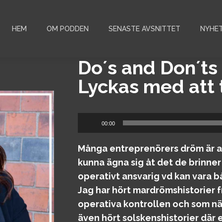
HEM
OM PODDEN
SENASTE AVSNITTET
NYHE
Do´s and Don´ts 
Lyckas med att t
Ljudspelare
00:00
Många entreprenörers dröm är att
kunna ägna sig åt det de brinner 
operativt ansvarig vd kan vara b
Jag har hört mardrömshistorier 
operativa kontrollen och som nä
även hört solskenshistorier där