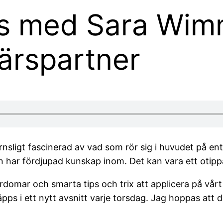
s med Sara Wim
färspartner
nsligt fascinerad av vad som rör sig i huvudet på en
on har fördjupad kunskap inom. Det kan vara ett oti
r lärdomar och smarta tips och trix att applicera på v
pps i ett nytt avsnitt varje torsdag. Jag hoppas att de