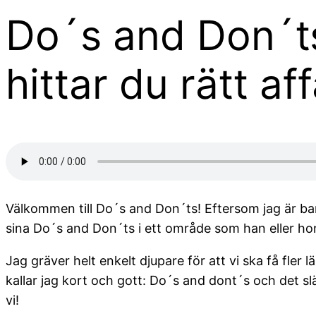
Do´s and Don´t
hittar du rätt af
Välkommen till Do´s and Don´ts! Eftersom jag är bar
sina Do´s and Don´ts i ett område som han eller h
Jag gräver helt enkelt djupare för att vi ska få fle
kallar jag kort och gott: Do´s and dont´s och det slä
vi!