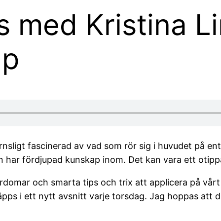
 med Kristina L
ap
nsligt fascinerad av vad som rör sig i huvudet på en
on har fördjupad kunskap inom. Det kan vara ett oti
r lärdomar och smarta tips och trix att applicera på v
pps i ett nytt avsnitt varje torsdag. Jag hoppas att de