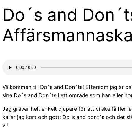
Do´s and Don´ts
Affärsmannask
Välkommen till Do´s and Don´ts! Eftersom jag är bar
sina Do´s and Don´ts i ett område som han eller h
Jag gräver helt enkelt djupare för att vi ska få fle
kallar jag kort och gott: Do´s and dont´s och det slä
vi!