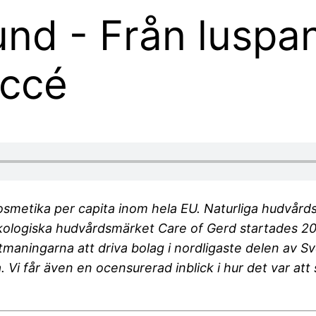
nd - Från luspank
uccé
etika per capita inom hela EU. Naturliga hudvårdsp
 ekologiska hudvårdsmärket Care of Gerd startades 
maningarna att driva bolag i nordligaste delen av Sv
 Vi får även en ocensurerad inblick i hur det var att