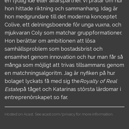
en tydlig idé eller affärspartner. Vi pratar om hur
hon hittade riktning och sammanhang. Idag är
hon medgrundare till det moderna konceptet
Colive, ett delningsboende för unga vuxna, och
mjukvaran Coly som matchar gruppformationer.
Hon berättar om ambitionen att lösa
samhällsproblem som bostadsbrist och
ensamhet genom innovation och hur man får så
många som möjligt att trivas tillsammans genom
en matchningsalgoritm. Jag är nyfiken på hur
bolaget lyckats få med sig the
Royalty of Real
Estate
på tåget och Katarinas största lärdomar i
entreprenörskapet so far.
Hosted on Acast. See
acast.com/privacy
for more information.