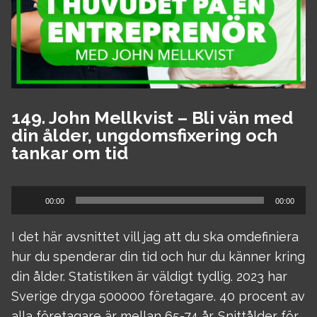
149. John Mellkvist – Bli vän med
din ålder, ungdomsfixering och
tankar om tid
Ljudspelare
00:00
00:00
I det här avsnittet vill jag att du ska omdefiniera
hur du spenderar din tid och hur du känner kring
din ålder. Statistiken är väldigt tydlig. 2023 har
Sverige dryga 500000 företagare. 40 procent av
alla företagare är mellan 65-74 år. Snittålder för