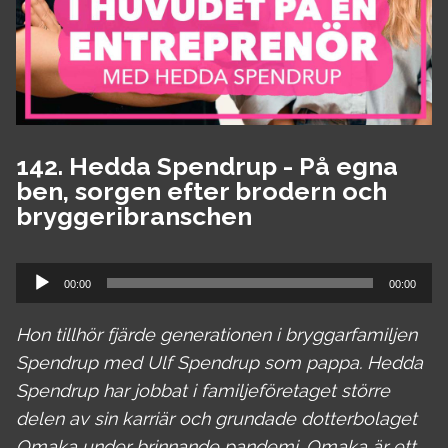
142. Hedda Spendrup - På egna
ben, sorgen efter brodern och
bryggeribranschen
Ljudspelare
00:00
00:00
Hon tillhör fjärde generationen i bryggarfamiljen
Spendrup med Ulf Spendrup som pappa. Hedda
Spendrup har jobbat i familjeföretaget större
delen av sin karriär och grundade dotterbolaget
Omaka under brinnande pandemi. Omaka är ett