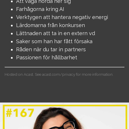
Att våga nörda ner sig
Farhågorna kring AI
Verktygen att hantera negativ energi
Lärdomarna från konkursen
Lättnaden att ta in en extern vd
Saker som han har fått försaka
Råden när du tar in partners
Passionen för hållbarhet
Hosted on Acast. See
acast.com/privacy
for more information.