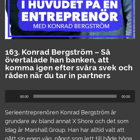
163. Konrad Bergström – Så
övertalade han banken, att
komma igen efter svåra svek och
råden när du tar in partners
Ljudspelare
00:00
00:00
Serieentreprenören Konrad Bergström är
grundare av bland annat X Shore och det som
idag är Marshall Group. Han har alltid valt att
gått sin egen väg, något som lett till både höga